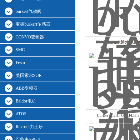
burkert气动阀
宝德burkert传感器
CONVO变频器
burkert通水电磁
SMC
Festo
美国索尔SOR
ABB变频器
Baldor电机
ATOS
burkert 5281 001343
Rexroth力士乐
巴鲁夫balluff