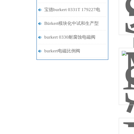
VCHC40 系列
宝德burkert 0331T 179227电
磁阀
Bürkert模块化中试和生产型
UF超滤系统解决方案
burkert 0330耐腐蚀电磁阀
93195029参数
burkert电磁比例阀