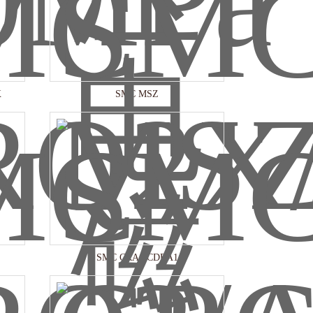
X
SMC MSZ
SMC CRA1/CDRA1