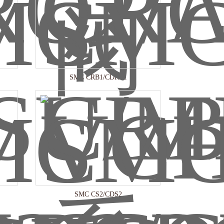
SMC CRB1/CDRB1
SMC CS2/CDS2