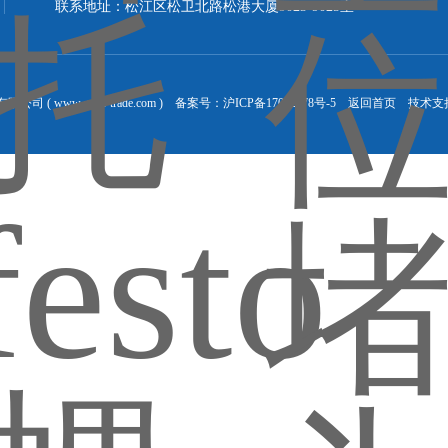
联系地址：松江区松卫北路松港大厦9023-9025室
 ( www.gude-trade.com ) 备案号：
沪ICP备17012578号-5
返回首页
技术支