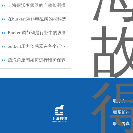
上海康沃变频器的自动检测操
作过程
在burkert6014电磁阀的材料选
择方面要考虑到这些！
Burkert调节阀是行业中的设备
burkert压力传感器在各个行业
中的应用
蒸汽角座阀如何进行维护保养
联系人：
联系邮箱：14
联系传真：02