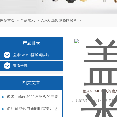
网站首页
＞
产品展示
＞
盖米GEMU隔膜阀膜片
＞
产品目录
盖米GEMU隔膜阀膜片
查看全部
相关文章
盖米GEMU隔膜阀膜
谈谈burkert2000角座阀的主要
共 1 条记录，当前 1 / 1 页 
特点及优势
使用耐腐蚀电磁阀时需要注意