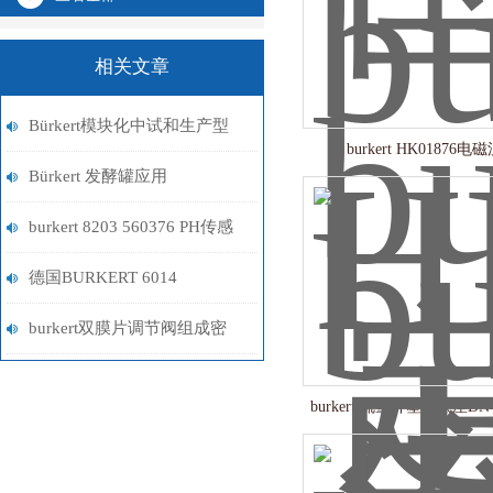
相关文章
Bürkert模块化中试和生产型
burkert HK01876
UF超滤系统解决方案
Bürkert 发酵罐应用
burkert 8203 560376 PH传感
器
德国BURKERT 6014
00501211电磁阀
burkert双膜片调节阀组成密
码：每一环，都是精准调控的
burkert 流量计塑料底座DN40
底气