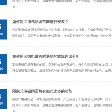
膜片和开关部件组成。当电流通过电磁线圈时，会产生磁场，使得阀体内部
质...
如何对宝德气动调节阀进行安装？
5
气动调节阀就是以压缩气体为动力源，以气缸为执行器，并借助于阀门定位
10
驱动阀门，实现开关量或比例式调节，接收工业自动化控制系统的控制信号来
在使用宝德电磁阀时遇到的故障原因分析
5
宝德电磁阀里有密闭的腔，在不同位置开有通孔，每个孔连接不同的油管，
10
就会被吸引到哪边，通过控制阀体的移动来开启或关闭不同的排油孔。故障原
隔膜式电磁阀居然有如此之多的功能
4
隔膜式电磁阀是一种常用的控制装置，广泛应用于工业自动化系统中。其工
10
膜片和开关部件组成。当电流通过电磁线圈时，会产生磁场，使得阀体内部
质...