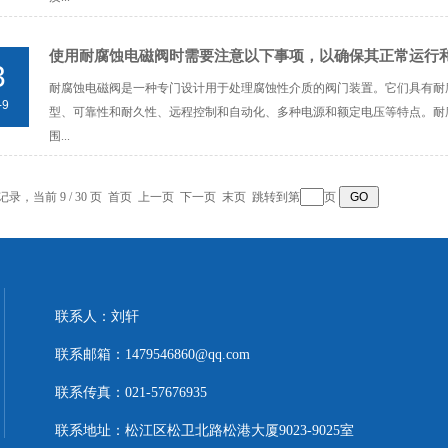
使用耐腐蚀电磁阀时需要注意以下事项，以确保其正常运行
3
耐腐蚀电磁阀是一种专门设计用于处理腐蚀性介质的阀门装置。它们具有耐
-9
型、可靠性和耐久性、远程控制和自动化、多种电源和额定电压等特点。耐
围...
条记录，当前 9 / 30 页
首页
上一页
下一页
末页
跳转到第
页
联系人：刘轩
联系邮箱：1479546860@qq.com
联系传真：021-57676935
联系地址：松江区松卫北路松港大厦9023-9025室