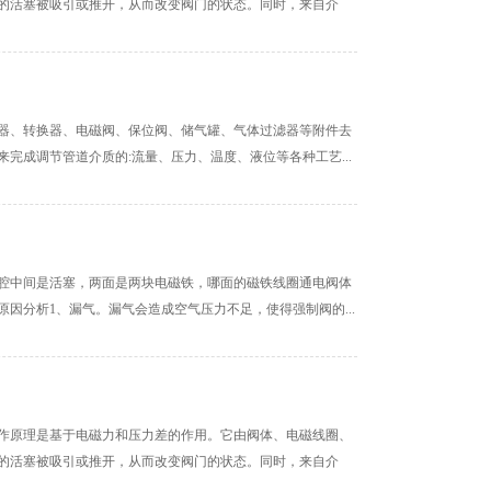
的活塞被吸引或推开，从而改变阀门的状态。同时，来自介
器、转换器、电磁阀、保位阀、储气罐、气体过滤器等附件去
完成调节管道介质的:流量、压力、温度、液位等各种工艺...
腔中间是活塞，两面是两块电磁铁，哪面的磁铁线圈通电阀体
因分析1、漏气。漏气会造成空气压力不足，使得强制阀的...
作原理是基于电磁力和压力差的作用。它由阀体、电磁线圈、
的活塞被吸引或推开，从而改变阀门的状态。同时，来自介