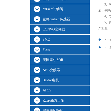
3、污水
burkert气动阀
质，保障
4、电镀
宝德burkert传感器
5、食品
产安全。
CONVO变频器
SMC
上一
下一
Festo
美国索尔SOR
ABB变频器
Baldor电机
ATOS
Rexroth力士乐
巴鲁夫balluff