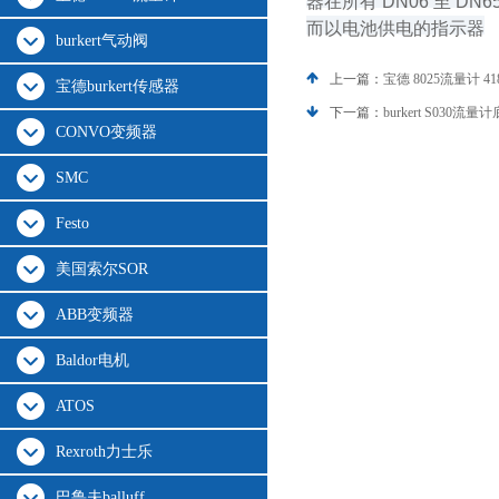
器在所有 DN06 至 
而以电池供电的指示器
burkert气动阀
上一篇：
宝德 8025流量计 418
宝德burkert传感器
下一篇：
burkert S030流量计
CONVO变频器
SMC
Festo
美国索尔SOR
ABB变频器
Baldor电机
ATOS
Rexroth力士乐
巴鲁夫balluff