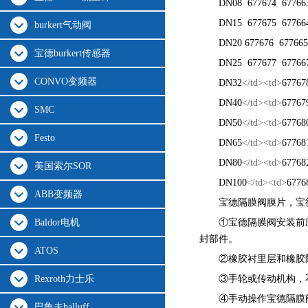
DN08
677674
67766
DN15
677675
67766
burkert气动阀
DN20
677676
67766
宝德burkert传感器
DN25
677677
6776
CONVO变频器
DN32
</td><td>
67767
DN40
</td><td>
67767
SMC
DN50
</td><td>
67768
Festo
DN65
</td><td>
67768
DN80
</td><td>
67768
美国索尔SOR
DN100
</td><td>
6776
ABB变频器
宝德隔膜阀膜片
，宝
Baldor电机
①宝德隔膜阀安装前
封部件。
ATOS
②橡胶衬里层和橡胶
Rexroth力士乐
③手轮或传动机构，
④手动操作宝德隔膜
巴鲁夫balluff