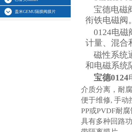
宝德电磁
盖米GEMU隔膜阀膜片
衔铁电磁阀
0124
计量、混合
磁性系统
和电磁系统
宝德0124
​介质分离，耐
便于维修, 手动
PP或PVDF耐
具有多种回路
带隔离膜片