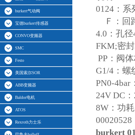
0124：系
burkert气动阀
Ｆ：回
宝德burkert传感器
4.0：孔径
CONVO变频器
FKM;密
SMC
PP：阀体
Festo
G1/4：
美国索尔SOR
PN0-4ba
ABB变频器
24V DC
Baldor电机
8W：功耗
ATOS
000205
Rexroth力士乐
burkert 
巴鲁夫balluff