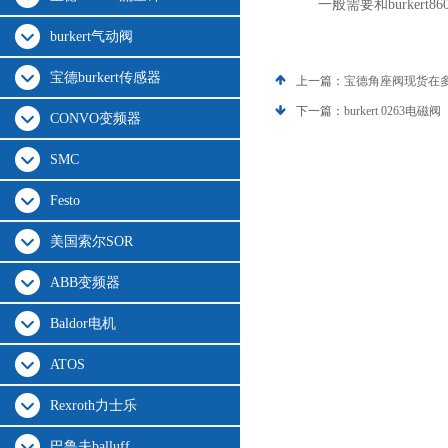
一般需要和burkert
burkert气动阀
宝德burkert传感器
上一篇：
宝德角座阀现货在
下一篇：
burkert 0263电磁阀
CONVO变频器
SMC
Festo
美国索尔SOR
ABB变频器
Baldor电机
ATOS
Rexroth力士乐
巴鲁夫balluff