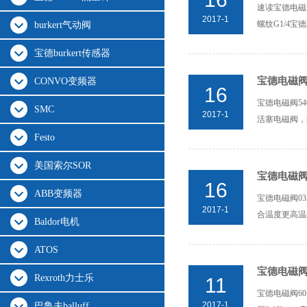
速读宝德电磁阀01
2017-1
螺纹G1/4宝德其他
burkert气动阀
宝德burkert传感器
宝德电磁阀5
CONVO变频器
16
宝德电磁阀5404宝
SMC
2017-1
活塞电磁阀，zu
Festo
美国索尔SOR
宝德电磁阀0
16
ABB变频器
宝德电磁阀03
2017-1
合温度更高温的
Baldor电机
ATOS
宝德电磁阀6
Rexroth力士乐
11
宝德电磁阀60
2017-1
巴鲁夫balluff