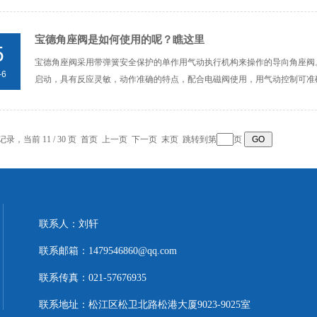
宝德角座阀是如何使用的呢？瞧这里
5
宝德角座阀采用带弹簧安全保护的单作用气动执行机构来操作的导向角座阀
-6
启动，具有反应灵敏，动作准确的特点，配合电磁阀使用，用气动控制可准确
条记录，当前 11 / 30 页
首页
上一页
下一页
末页
跳转到第
页
联系人：刘轩
联系邮箱：1479546860@qq.com
联系传真：021-57676935
联系地址：松江区松卫北路松港大厦9023-9025室