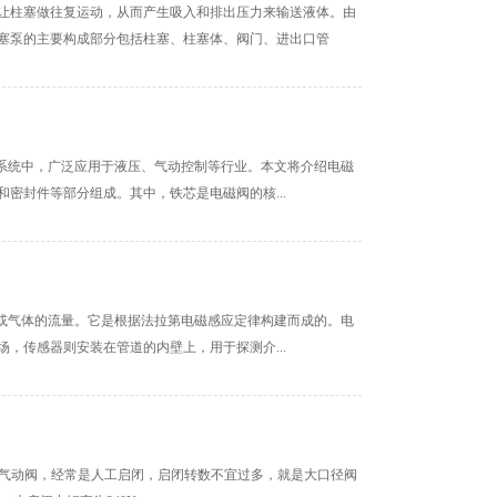
让柱塞做往复运动，从而产生吸入和排出压力来输送液体。由
塞泵的主要构成部分包括柱塞、柱塞体、阀门、进出口管
化控制系统中，广泛应用于液压、气动控制等行业。本文将介绍电磁
密封件等部分组成。其中，铁芯是电磁阀的核...
中液体或气体的流量。它是根据法拉第电磁感应定律构建而成的。电
，传感器则安装在管道的内壁上，用于探测介...
网中的气动阀，经常是人工启闭，启闭转数不宜过多，就是大口径阀