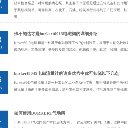
径向柱塞泵是一种常用的离心泵，其主要工作原理是通过凸轮或连杆的作用
-5
于其结构简单、可靠性高，在化工、石油、建筑等行业得到了广泛应用。柱
道、...
殊不知这才是burkert6013电磁阀的详细介绍
8
burkert6013电磁阀是一种基于电磁原理工作的控制装置，常用于自动
-3
阀的结构、工作原理、分类以及应用领域。电磁阀主要由铁芯、线圈、阀体和
burkert8045电磁流量计的诸多优势中你可知晓以下几点
6
burkert8045电磁流量计是一种常见的工业自动化仪表，用于测量管道
-3
磁流量计由两个主要部分组成：信号发生器和传感器。信号发生器产生强磁场
如何使用BURKERT气动阀
1
1.BURKERT气动阀操作时的启闭方向，一律应顺时针关闭。2.由于管
-9