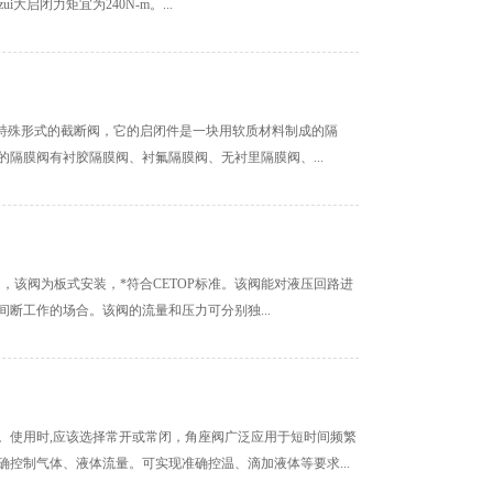
大启闭力矩宜为240N-m。...
一种特殊形式的截断阀，它的启闭件是一块用软质材料制成的隔
隔膜阀有衬胶隔膜阀、衬氟隔膜阀、无衬里隔膜阀、...
阀，该阀为板式安装，*符合CETOP标准。该阀能对液压回路进
断工作的场合。该阀的流量和压力可分别独...
。使用时,应该选择常开或常闭，角座阀广泛应用于短时间频繁
控制气体、液体流量。可实现准确控温、滴加液体等要求...