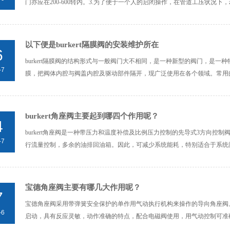
门亦应在200-600转内。3.为了便于一个人的启闭操作，在管道工压状况下，zui
以下便是burkert隔膜阀的安装维护所在
6
burkert隔膜阀的结构形式与一般阀门大不相同，是一种新型的阀门，是
-7
膜，把阀体内腔与阀盖内腔及驱动部件隔开，现广泛使用在各个领域。常用的
burkert角座阀主要起到哪四个作用呢？
4
burkert角座阀是一种带压力和温度补偿及比例压力控制的先导式3方向控制
-7
行流量控制，多余的油排回油箱。因此，可减少系统能耗，特别适合于系统间
宝德角座阀主要有哪几大作用呢？
7
宝德角座阀采用带弹簧安全保护的单作用气动执行机构来操作的导向角座阀
-6
启动，具有反应灵敏，动作准确的特点，配合电磁阀使用，用气动控制可准确