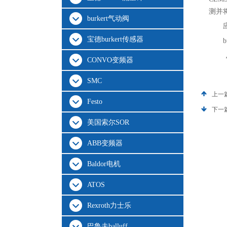
测并
burkert气动阀
宝德burkert传感器
b
CONVO变频器
SMC
上一
Festo
下一
美国索尔SOR
ABB变频器
Baldor电机
ATOS
Rexroth力士乐
巴鲁夫balluff