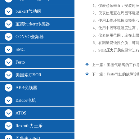
1、仪表必须垂直：安装时应使
burkert气动阀
2、仪表使用宜在周围环境温度为
3、使用工作环境振动频率<25
宝德burkert传感器
4、使用中因环境温度过高，仪
5、仪表使用范围，应在上限的1
CONVO变频器
6、在测量腐蚀性介质、可能
SMC
7、
SOR压力开关
应经常进
Festo
上一篇：
宝德气动阀的工作
下一篇：
Festo气缸的故障
美国索尔SOR
ABB变频器
Baldor电机
ATOS
Rexroth力士乐
巴鲁夫balluff