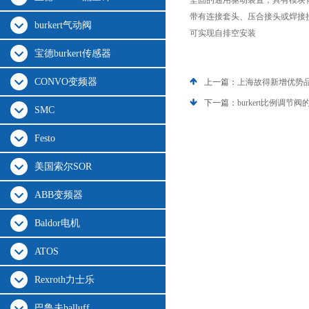
坚固的通用驱动装置，具有模块
带有连接套头、压合接头或焊接
burkert气动阀
可实现自排空安装
宝德burkert传感器
CONVO变频器
上一篇：
上海故得新增优势品
下一篇：
burkert比例调节
SMC
Festo
美国索尔SOR
ABB变频器
Baldor电机
ATOS
Rexroth力士乐
巴鲁夫balluff