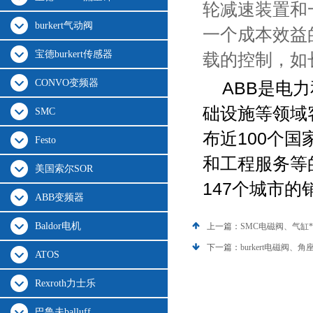
轮减速装置和
burkert气动阀
一个成本效益
宝德burkert传感器
载的控制，如
CONVO变频器
ABB是电
础设施等领域
SMC
布近100个国
Festo
和工程服务等
美国索尔SOR
147个城市
ABB变频器
Baldor电机
上一篇：
SMC电磁阀、气缸*
下一篇：
burkert电磁阀
ATOS
Rexroth力士乐
巴鲁夫balluff