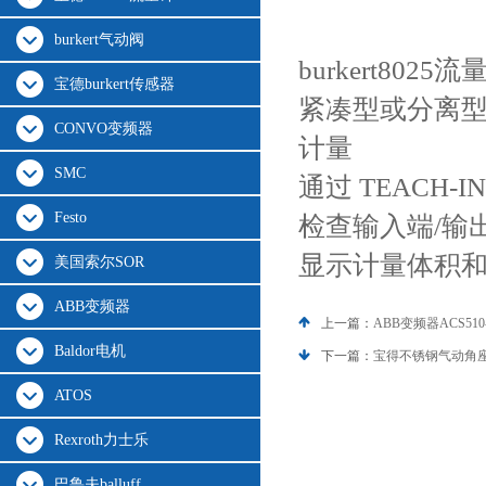
burkert气动阀
burkert802
宝德burkert传感器
紧凑型或分离型结构
CONVO变频器
计量
SMC
通过 TEACH-
Festo
检查输入端/输
显示计量体积
美国索尔SOR
ABB变频器
上一篇：
ABB变频器ACS510-0
Baldor电机
下一篇：
宝得不锈钢气动角座阀
ATOS
Rexroth力士乐
巴鲁夫balluff