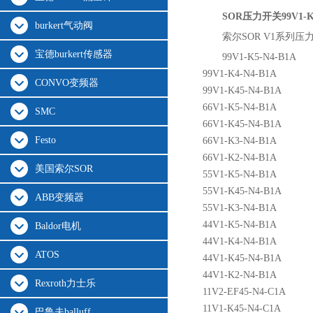
SOR压力开关99V1-K5
burkert气动阀
索尔SOR V1系列
宝德burkert传感器
99V1-K5-N4-B1A
99V1-K4-N4-B1A
CONVO变频器
99V1-K45-N4-B1A
66V1-K5-N4-B1A
SMC
66V1-K45-N4-B1A
Festo
66V1-K3-N4-B1A
66V1-K2-N4-B1A
美国索尔SOR
55V1-K5-N4-B1A
55V1-K45-N4-B1A
ABB变频器
55V1-K3-N4-B1A
44V1-K5-N4-B1A
Baldor电机
44V1-K4-N4-B1A
ATOS
44V1-K45-N4-B1A
44V1-K2-N4-B1A
Rexroth力士乐
11V2-EF45-N4-C1A
11V1-K45-N4-C1A
巴鲁夫balluff