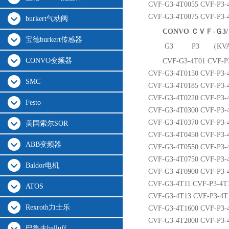
CVF-G3-4T0055 CVF-P3-4T
CVF-G3-4T0075 CVF-P3-4
burkert气动阀
CONVO ＣＶＦ-Ｇ3
宝德burkert传感器
G3 P3 （KV
CONVO变频器
CVF-G3-4T01 CVF-P3
CVF-G3-4T0150 CVF-P3-4
SMC
CVF-G3-4T0185 CVF-P3-4T
CVF-G3-4T0220 CVF-P3-4
Festo
CVF-G3-4T0300 CVF-P3-4
CVF-G3-4T0370 CVF-P3-4
美国索尔SOR
CVF-G3-4T0450 CVF-P3-4
ABB变频器
CVF-G3-4T0550 CVF-P3-4
CVF-G3-4T0750 CVF-P3-4
Baldor电机
CVF-G3-4T0900 CVF-P3-4
CVF-G3-4T11 CVF-P3-4T1
ATOS
CVF-G3-4T13 CVF-P3-4T1
Rexroth力士乐
CVF-G3-4T1600 CVF-P3-4
CVF-G3-4T2000 CVF-P3-4
巴鲁夫balluff