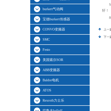
burkert气动阀
轩！
宝德burkert传感器
CONVO变频器
上一
下一
SMC
Festo
美国索尔SOR
ABB变频器
Baldor电机
ATOS
Rexroth力士乐
巴鲁夫balluff