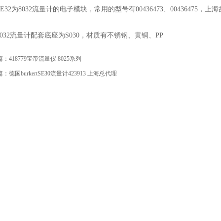
SE32为8032流量计的电子模块，常用的型号有00436473、004364
8032流量计配套底座为S030，材质有不锈钢、黄铜、PP
篇：
418779宝帝流量仪 8025系列
篇：
德国burkertSE30流量计423913 上海总代理