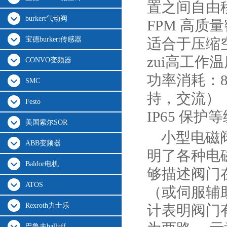
置之间自由
burkert气动阀
FPM 高质
宝德burkert传感器
适合于压缩
zui高工作温
CONVO变频器
功率消耗：8
SMC
持，交流）
Festo
IP65 保护
美国索尔SOR
小型电磁
ABB变频器
明了各种电
Baldor电机
够描述阀门
ATOS
（或伺服辅助
Rexroth力士乐
计表明阀门有
巴鲁夫balluff