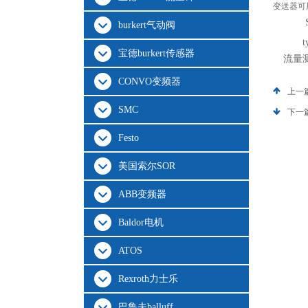
变送器可
burkert气动阀
宝德burkert传感器
流量
CONVO变频器
上一
SMC
下一
Festo
美国索尔SOR
ABB变频器
Baldor电机
ATOS
Rexroth力士乐
巴鲁夫balluff