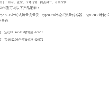
用于：显示、监控、信号传输、两点调节、计量控制
S030型可与以下产品配套：
type 8035叶轮式流量测量仪、type8030叶轮式流量传感器、type 8036叶
测量仪。
篇：
宝德FLOWSE30传感器 423913
篇：
宝德8220电导率传感器 426872