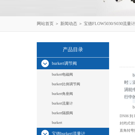
网站首页
＞
新闻动态
＞ 宝德FLOW5030/S030流量计
产品目录
burkert调节阀
burkert电磁阀
时，涡
burkert比例调节阀
涡轮
burkert角座阀
行中
burkert流量计
b
burkert隔膜阀
DN06 到 
burkert
封闭式管
直角转弯技
宝德burkert流量计