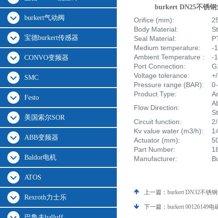
burkert DN25不
burkert气动阀
Orifice (mm):
2
Body Material:
St
宝德burkert传感器
Seal Material:
P
Medium temperature:
-
Ambient Temperature :
-
CONVO变频器
Port Connection:
G
Voltage tolerance:
+
SMC
Pressure range (BAR):
0
Product Type:
A
Festo
A
Flow Direction:
S
美国索尔SOR
Circuit function:
2
Kv value water (m3/h):
1
ABB变频器
Actuator (mm):
5
Part Number:
1
Baldor电机
Manufacturer:
B
ATOS
上一篇：
burkert DN32不
Rexroth力士乐
下一篇：
burkert 0012614
巴鲁夫balluff