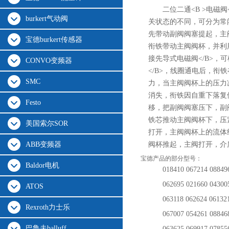
二位二通<B >电磁阀
burkert气动阀
关状态的不同，可分为常闭式
先带动副阀阀塞提起，主
宝德burkert传感器
衔铁带动主阀阀杯，并利用
接先导式电磁阀</B>，
CONVO变频器
</B>，线圈通电后，
SMC
力，当主阀阀杯上的压力
消失，衔铁因自重下落复
Festo
移，把副阀阀塞压下，副
铁芯推动主阀阀杯下，压
美国索尔SOR
打开，主阀阀杯上的流体
ABB变频器
阀杯推起，主阀打开，介
宝德产品的部分型号：
Baldor电机
018410 067214
08849
062695 021660
04300
ATOS
063118
062624 06132
Rexroth力士乐
067007 054261
08846
巴鲁夫balluff
063625
069917
07855