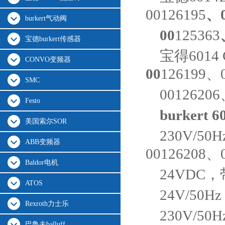
00126195
、
burkert气动阀
00
125363
宝德burkert传感器
宝得6014
CONVO变频器
00
126199、0
SMC
0012620
Festo
burkert
美国索尔SOR
230V/50
ABB变频器
00126208、
Baldor电机
24VDC，
ATOS
24V/50
Rexroth力士乐
230V/5
巴鲁夫balluff