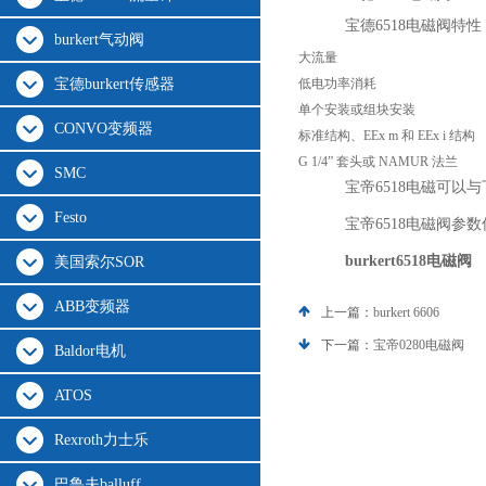
宝德6518电磁阀特性
burkert气动阀
大流量
宝德burkert传感器
低电功率消耗
单个安装或组块安装
CONVO变频器
标准结构、EEx m 和 EEx i 结构
G 1/4” 套头或 NAMUR 法兰
SMC
宝帝6518电磁可以
Festo
宝帝6518电磁阀参
burkert6518电磁阀
美国索尔SOR
ABB变频器
上一篇：
burkert 6606
下一篇：
宝帝0280电磁阀
Baldor电机
ATOS
Rexroth力士乐
巴鲁夫balluff