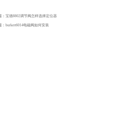
篇：
宝德8802调节阀怎样选择定位器
篇：
burkert6014电磁阀如何安装