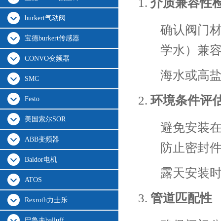
介质兼容性
burkert气动阀
确认阀门材
宝德burkert传感器
学水）兼
CONVO变频器
海水或高盐
SMC
环境条件评
Festo
美国索尔SOR
避免安装
ABB变频器
防止密封
Baldor电机
露天安装
ATOS
管道匹配性
Rexroth力士乐
巴鲁夫balluff