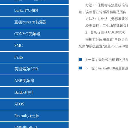
方法1：使用标准流量校准装置
burkert气动阀
差，误差需在传感器精度范围内（
方法2：对比法（无标准装置时
宝德burkert传感器
校准周期：工业场景建议每1-
3、参数设置适配系统需求
CONVO变频器
根据实际应用设置“单位切换”（如L
SMC
泵冷却系统设置“流量<5L/min
Festo
上一篇：
先导式电磁阀的常
下一篇：
burkert8030
美国索尔SOR
ABB变频器
Baldor电机
ATOS
Rexroth力士乐
巴鲁夫balluff