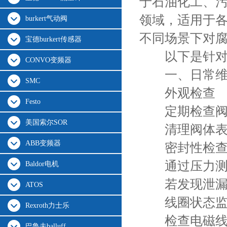
于石油化工、
领域，适用于
burkert气动阀
不同场景下对
宝德burkert传感器
以下是针
CONVO变频器
一、日常维
SMC
外观检查
Festo
定期检查阀体
美国索尔SOR
清理阀体表面
ABB变频器
密封性检
通过压力测试
Baldor电机
若发现泄漏，
ATOS
线圈状态监
Rexroth力士乐
检查电磁线圈
巴鲁夫balluff