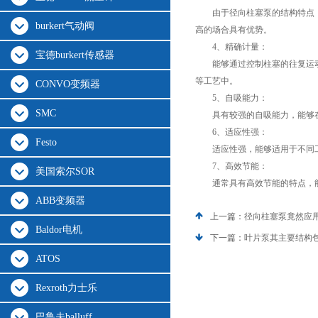
由于径向柱塞泵的结构特点，
burkert气动阀
高的场合具有优势。
4、精确计量：
宝德burkert传感器
能够通过控制柱塞的往复运动
等工艺中。
CONVO变频器
5、自吸能力：
SMC
具有较强的自吸能力，能够在
6、适应性强：
Festo
适应性强，能够适用于不同工
7、高效节能：
美国索尔SOR
通常具有高效节能的特点，能
ABB变频器
上一篇：
径向柱塞泵竟然应
Baldor电机
下一篇：
叶片泵其主要结构
ATOS
Rexroth力士乐
巴鲁夫balluff