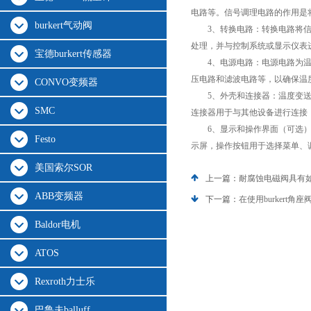
电路等。信号调理电路的作用是
burkert气动阀
3、转换电路：转换电路将信号调
处理，并与控制系统或显示仪表
宝德burkert传感器
4、电源电路：电源电路为温度
压电路和滤波电路等，以确保温
CONVO变频器
5、外壳和连接器：温度变送器
SMC
连接器用于与其他设备进行连接
6、显示和操作界面（可选）：
Festo
示屏，操作按钮用于选择菜单、
美国索尔SOR
上一篇：
耐腐蚀电磁阀具有
ABB变频器
下一篇：
在使用burkert
Baldor电机
ATOS
Rexroth力士乐
巴鲁夫balluff