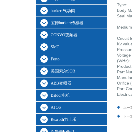
Type:
Body Ma
burkert气动阀
Seal Ma
宝德burkert传感器
Medium
CONVO变频器
Circuit 
Kv valu
SMC
Pressur
Voltage
Festo
(V/Hz):
Product
美国索尔SOR
Part N
Manufac
Orifice
ABB变频器
Port Co
Electri
Baldor电机
ATOS
上一
下一
Rexroth力士乐
巴鲁夫balluff