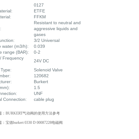
0127
terial:
ETFE
terial:
FFKM
Resistant to neutral and
:
aggressive liquids and
gases
function:
3/2 Universal
e water (m3/h):
0.039
e range (BAR):
0-2
 / Frequency
24V DC
 Type:
Solenoid Valve
umber:
120682
turer:
Burkert
 (mm):
1.5
nnection:
UNF
cal Connection:
cable plug
篇：
BURKERT气动阀的使用方法参考
篇：
宝德burkert 0330 D 00087228电磁阀