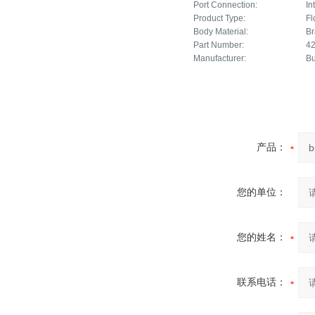
Port Connection:
In
Product Type:
Fl
Body Material:
Br
Part Number:
4
Manufacturer:
Bu
产品：
您的单位：
您的姓名：
联系电话：