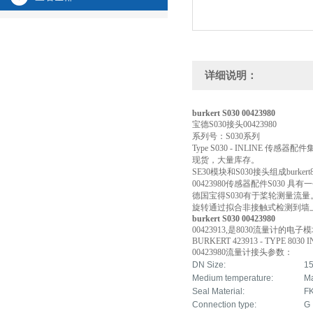
详细说明：
burkert S030 00423980
宝德S030接头00423980
系列号：S030系列
Type S030 - INLINE 传
现货，大量库存。
SE30模块和S030接头组成burker
00423980传感器配件S03
德国宝得S030有于桨轮测量流
旋转通过拟合非接触式检测到墙上
burkert S030 00423980
00423913,是8030流量计的电子
BURKERT 423913 - TYPE 80
00423980流量计接头参数：
DN Size:
1
Medium temperature:
M
Seal Material:
F
Connection type:
G