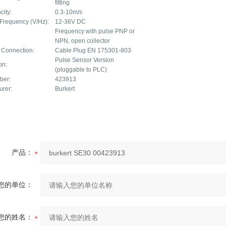
fitting
city:
0.3-10m/s
 Frequency (V/Hz):
12-36V DC
Frequency with pulse PNP or
NPN, open collector
l Connection:
Cable Plug EN 175301-803
Pulse Sensor Version
on:
(pluggable to PLC)
ber:
423913
urer:
Burkert
产品：
您的单位：
您的姓名：