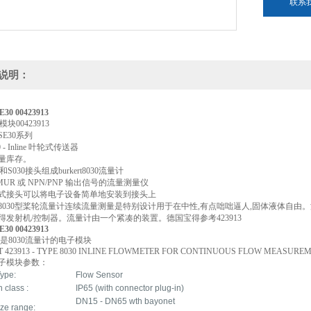
联系
说明：
SE30 00423913
模块00423913
E30系列
30 - Inline 叶轮式传送器
量库存。
和S030接头组成burkert8030流量计
MUR 或 NPN/PNP 输出信号的流量测量仪
式接头可以将电子设备简单地安装到接头上
8030型桨轮流量计连续流量测量是特别设计用于在中性,有点咄咄逼人,固体液体自由
得发射机/控制器。流量计由一个紧凑的装置。德国宝得参考423913
SE30 00423913
13,是8030流量计的电子模块
 423913 - TYPE 8030 INLINE FLOWMETER FOR CONTINUOUS FLOW MEASURE
9电子模块参数：
Type:
Flow Sensor
n class :
IP65 (with connector plug-in)
DN15 - DN65 wth bayonet
ize range: