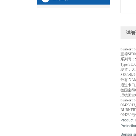
详细
burkert 
宝德SE30
系列号：S
Type SE
现货，大
SE30模块
带有 NA
通过卡口
德国宝得
理德国宝
burkert 
004239
BURKERT
00423
Product 
Protectio
Sensor s