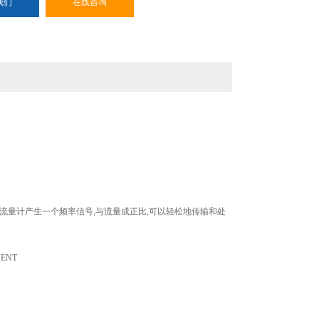
我们
在线咨询
。流量计产生一个频率信号,与流量成正比,可以轻松地传输和处
MENT