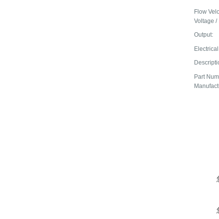
Flow Velo
Voltage /
Output:
Electrica
Descripti
Part Num
Manufact