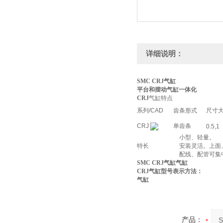
详细说明：
SMC CRJ气缸
平台和摆动气缸一体化
CRJ
气缸特点
系列/CAD
齿条形式
尺寸
CRJ
单齿条
0.5,1
小型、轻量。
特长
安装灵活。上面
配线、配管可集
SMC CRJ气缸气缸
CRJ气缸型号表示方法：
气缸
产品：