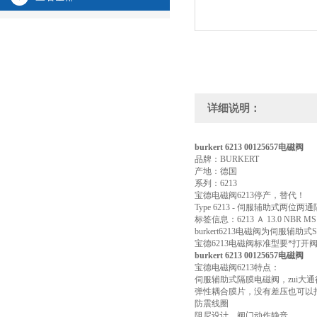
详细说明：
burkert 6213 00125657电磁阀
品牌：BURKERT
产地：德国
系列：6213
宝德电磁阀6213停产，替代！
Type 6213 - 伺服辅助式两位
标签信息：6213 Ａ 13.0 NBR MS G1
burkert6213电磁阀为伺服
宝德6213电磁阀标准型要*打开
burkert 6213 00125657电磁阀
宝德电磁阀6213特点：
伺服辅助式隔膜电磁阀，zui大通径 
弹性耦合膜片，没有差压也可以
防震线圈
阻尼设计，阀门动作静音