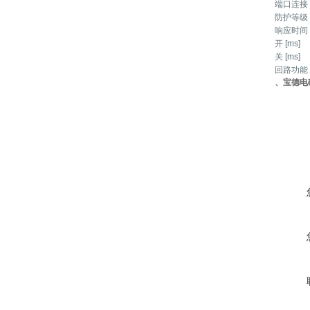
端口连接
防护等级
响应时间
开 [ms]
关 [ms]
回路功能
、宝德电磁