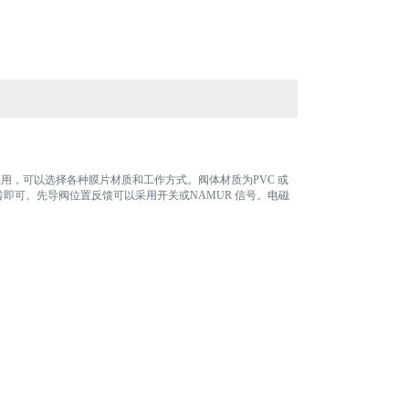
应用，可以选择各种膜片材质和工作方式。阀体材质为PVC 或
即可。先导阀位置反馈可以采用开关或NAMUR 信号。电磁