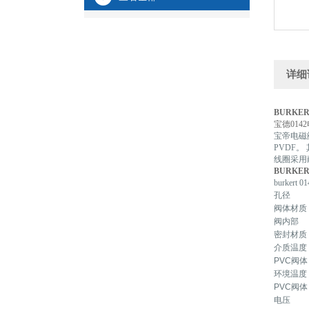
详细
BURKE
宝德014
宝帝电磁
PVDF
线圈采用
BURKE
burker
孔径
阀体材质
阀内部
密封材质
介质温度
PVC阀体
环境温度
PVC阀体
电压