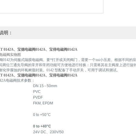
说明：
RT 0142A、宝德电磁阀0142A、宝得电磁阀0142A
2电磁阀实物图
阀0142为伺服式隔膜电磁阀。要*打开或关闭阀门，需要一个zui小压差。根据不同的
。 其两位三通先导阀的常开和常闭功能可方便地进行转换：只需将其在主阀座上进行旋转
耐化学腐蚀的环氧树脂封装。0142 型配备了手动开关，可用于调试和测试。
RT 0142A、宝德电磁阀0142A、宝得电磁阀0142A
t 0142A电磁阀技术参数：
DN 15 - 50mm
PVC
PVDF
FKM, EPDM
0 to +50°C
0 to +40°C
24V DC、230V/50