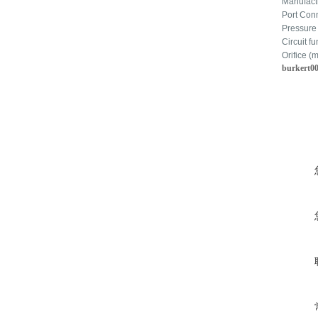
Manufact
Port Con
Pressure
Circuit fu
Orifice 
burkert