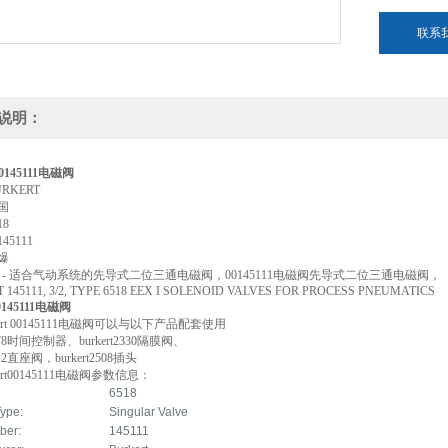
联系
说明：
 00145111电磁阀
RKERT
国
18
5111
爆
6518 - 适合气动系统的先导式二位三通电磁阀，00145111电磁阀先导式二位三通电磁阀，
 145111, 3/2, TYPE 6518 EEX I SOLENOID VALVES FOR PROCESS PNEUMATICS
00145111电磁阀
kert 00145111电磁阀可以与以下产品配套使用
t1078时间控制器、burkert2330隔膜阀、
2012直座阀，burkert2508插头
ert00145111电磁阀参数信息：
6518
Type:
Singular Valve
ber:
145111