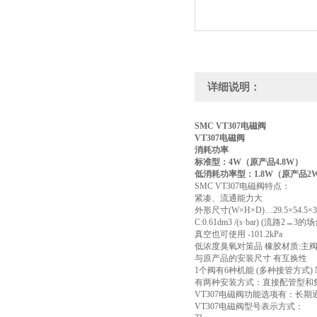
详细说明：
SMC VT307电磁阀
VT307电磁阀
消耗功率
标准型：4W（原产品4.8W）
低消耗功率型：1.8W（原产品2
SMC VT307电磁阀特点：
紧凑、流通能力大
外形尺寸(W×H×D)…29.5×54.5×3
C:0.61dm3 /(s·bar) (流路2→3的
真空也可使用 -101.2kPa
低浓度臭氧对策品 橡胶材质:主阀
与原产品的安装尺寸 有互换性
1个阀有6种机能 (多种接管方式
有两种安装方式：直接配管型和
VT307电磁阀功能选项有：长期
VT307电磁阀型号表示方式：