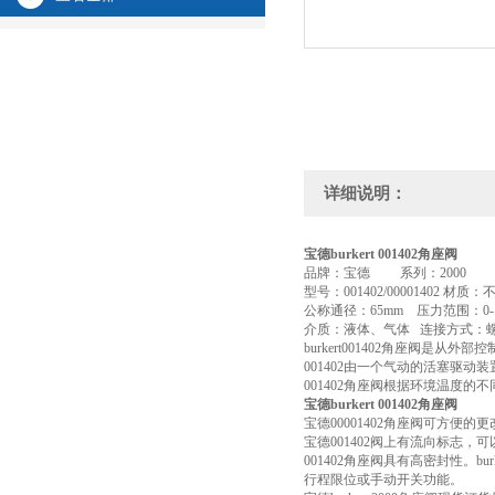
详细说明：
宝德
burkert 001402
角座阀
品牌：宝德 系列：2000
型号：001402/00001402 材质
公称通径：65mm 压力范围：0-
介质：液体、气体 连接方式：螺纹
burkert001402角座阀是从外
001402由一个气动的活塞驱动
001402角座阀根据环境温度的
宝德
burkert 001402
角座阀
宝德00001402角座阀可方便的
宝德001402阀上有流向标志，
001402角座阀具有高密封性。b
行程限位或手动开关功能。