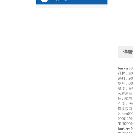
详细
burkert 
品牌：宝
系列：20
型号：0000
材质：黄
公称通径：
压力范围
介质：液
螺纹接口：
burke
0000
宝德20
burkert 