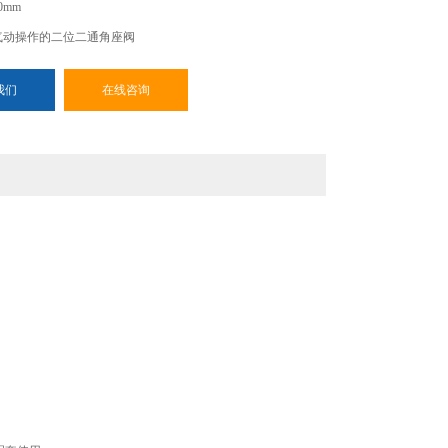
0mm
0 - 气动操作的二位二通角座阀
我们
在线咨询