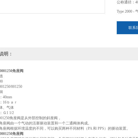
公称通径：4
Type 200
联系
说明：
00001250
角座阀
德
00
1250/001250
铜
40mm
：16ｂａｒ
体、气体
Ｇ1 1/2
rt00001250角座阀是从外部控制的斜座阀，
1250角座阀由一个气动的活塞驱动装置和一个二通阀体构成。
00角座阀根据环境温度的不同，可以购买两种不同材料（PA 和 PPS）的驱动装置。
00001250
角座阀