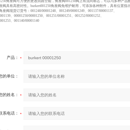
001250角座阀可方便的更改回路空能，角座阀001250阀上有流向标志，可以与多种产
0角座阀具有高密封性。burkert001250角座阀免维护耐用，可添加各种附件，具有位
座阀现货订货号：001248/00001248、001249/00001249、001137/00001137、
0001139、00001250/00001250、001251/00001251、001252/00001252、
0001253、001140/00001140
产品：
您的单位：
您的姓名：
联系电话：