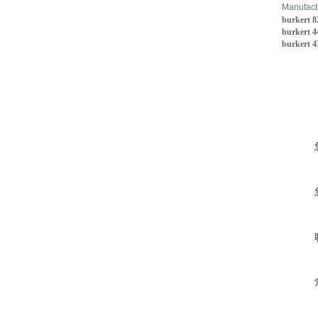
Manufact
burkert
burkert 
burkert 