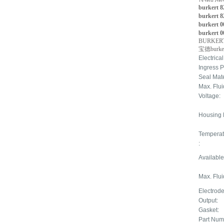
burkert
burkert
burkert 
burkert 
BURKERT
宝德burk
Electrica
Ingress P
Seal Mate
Max. Flu
Voltage:
Housing 
Temperat
:
Available
Max. Flui
Electrod
Output:
Gasket:
Part Num