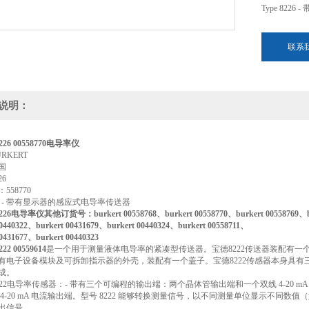
Type 82
联系
说明：
 8226 00558770电导率仪
RKERT
国
26
558770
8226 - 带有显示器的感应式电导率传送器
 8226电导率仪其他订货号：burkert 00558768、burkert 00558770、burkert 00558769、b
00440322、burkert 00431679、burkert 00440324、burkert 00558711、
00431677、burkert 00440323
222 00559614
是一个用于测量液体电导率的紧凑型传送器。宝德8222传送器装配有一个传
有电子设备模块及可拆卸指示器的外壳，装配有一个盖子。宝德8222传感器本身具有三个不
成。
rt 8222电导率传感器：- 带有三个可编程的输出端：两个晶体管输出端和一个双线 4-2
 4-20 mA 电流输出端。型号 8222 能够转换测量信号，以不同测量单位显示不同数
出信号。