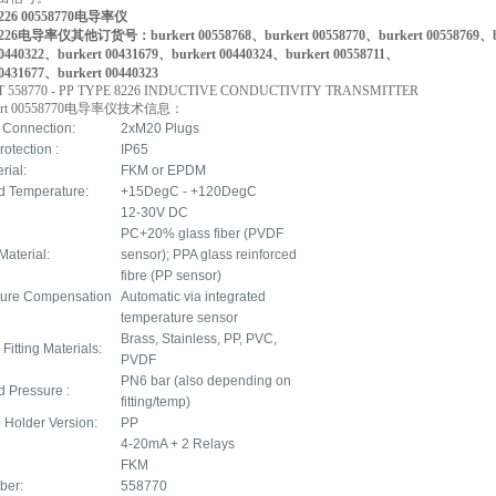
 8226 00558770电导率仪
 8226电导率仪其他订货号：burkert 00558768、burkert 00558770、burkert 00558769、b
00440322、burkert 00431679、burkert 00440324、burkert 00558711、
00431677、burkert 00440323
 558770 - PP TYPE 8226 INDUCTIVE CONDUCTIVITY TRANSMITTER
ert 00558770电导率仪技术信息：
l Connection:
2xM20 Plugs
rotection :
IP65
rial:
FKM or EPDM
id Temperature:
+15DegC - +120DegC
12-30V DC
PC+20% glass fiber (PVDF
Material:
sensor); PPA glass reinforced
fibre (PP sensor)
ure Compensation
Automatic via integrated
temperature sensor
Brass, Stainless, PP, PVC,
 Fitting Materials:
PVDF
PN6 bar (also depending on
d Pressure :
fitting/temp)
e Holder Version:
PP
4-20mA + 2 Relays
FKM
ber:
558770