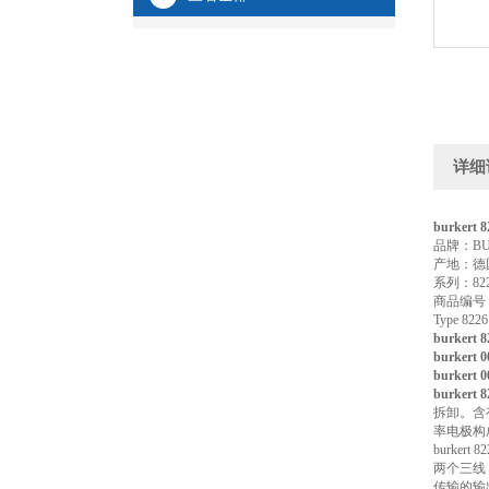
详细
burkert
品牌：BU
产地：德
系列：82
商品编号：
Type 
burkert
burkert 
burkert 
burkert 8
拆卸。含
率电极构
burke
两个三线
传输的输