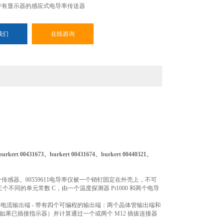
26 - 带有显示器的感应式电导率传送器
我们
在线咨询
urkert 00431673、
burkert 00431674、burkert 00440321、
感器。00559611电导率仪被一个销钉固定在外壳上，不可
同的单元常数 C，由一个温度探测器 Pt1000 和两个电导
0 mA 电流输出端 - 带有四个可编程的输出端：两个晶体管输出端和
值（如果已插接指示器）并计算通过一个或两个 M12 插拔连接器