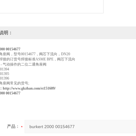
说明：
000 00154677
0角座阀，型号00154677，阀芯下流向，DN20
列焊接的订货号焊接标准ASME BPE，阀芯下流向
000 - 气动操作的二位二通角座阀
01394
01395
01396
0角座阀常见的货号;
tp://www.gkzhan.com/st151609/
000 00154677
产品：