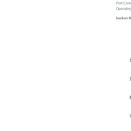
Port Con
Operatin
burkert 