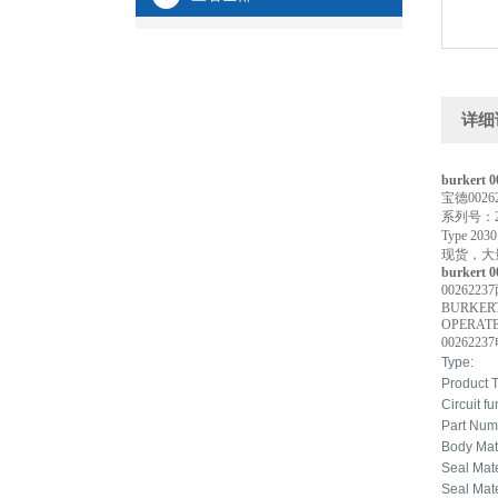
详细
burkert 
宝德0026
系列号：2
Type 
现货，大
burkert 
00262
BURKERT
OPERAT
00262
Type:
Product 
Circuit f
Part Num
Body Mat
Seal Mate
Seal Mate