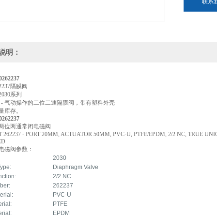
联系
说明：
00262237
2237隔膜阀
030系列
2030 - 气动操作的二位二通隔膜阀，带有塑料外壳
量库存。
00262237
237两位两通常闭电磁阀
 262237 - PORT 20MM, ACTUATOR 50MM, PVC-U, PTFE/EPDM, 2/2 NC, TRUE U
ED
237电磁阀参数：
2030
Type:
Diaphragm Valve
unction:
2/2 NC
ber:
262237
erial:
PVC-U
rial:
PTFE
rial:
EPDM