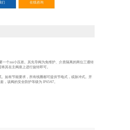
我们
在线咨询
门，需要一个zui小压差。其先导阀为免维护、介质隔离的两位三通转
只需将其在主阀座上进行旋转即可。
测试。如有节能要求，所有线圈都可提供节电式，或脉冲式。开
配套，该阀的安全防护等级为 IP65/67。