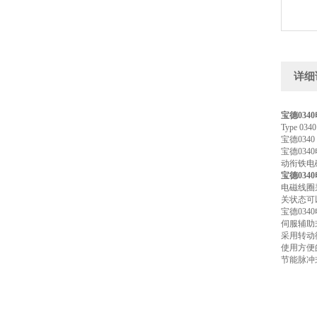
详细
宝德034
Type 
宝德03
宝德03
动衔铁电
宝德034
电磁线圈
关状态可以
宝德034
伺服辅助式
采用转动
使用方便
节能脉冲