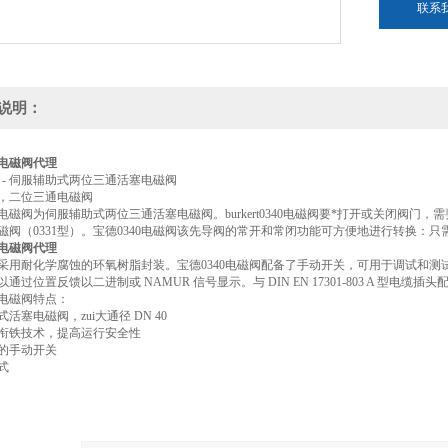
联系
说明：
0电磁阀代理
0340 - 伺服辅助式两位三通活塞电磁阀
40，二位三通电磁阀
40电磁阀为伺服辅助式两位三通活塞电磁阀。burkert0340电磁阀要*打开或关闭阀
磁阀（0331型）。宝德0340电磁阀该先导阀的常开和常闭功能可方便地进行转换：
0电磁阀代理
采用耐化学腐蚀的环氧树脂封装。宝德0340电磁阀配备了手动开关，可用于调试和
通过位置反馈以二进制或 NAMUR 信号显示。与 DIN EN 17301-803 A 型电缆插头
0电磁阀特点：
活塞电磁阀，zui大通径 DN 40
衔铁技术，提高运行安全性
的手动开关
式