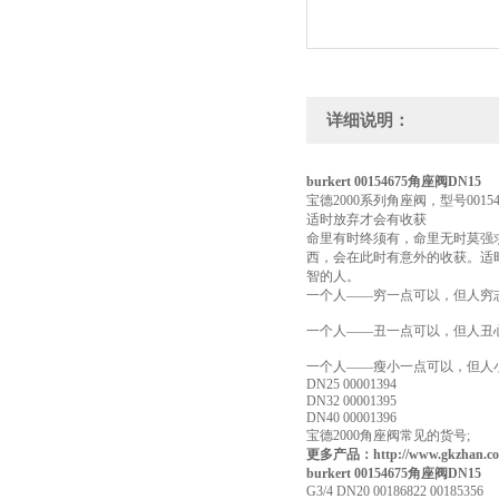
详细说明：
burkert 00154675角座阀DN15
宝德2000系列角座阀，型号0015
适时放弃才会有收获
命里有时终须有，命里无时莫强
西，会在此时有意外的收获。适
智的人。
一个人——穷一点可以，但人穷
一个人——丑一点可以，但人丑
一个人——瘦小一点可以，但人
DN25 00001394
DN32 00001395
DN40 00001396
宝德2000角座阀常见的货号;
更多产品：http://www.gkzhan.com
burkert 00154675角座阀DN15
G3/4 DN20 00186822 00185356