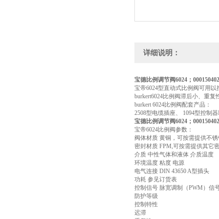
详细说明：
宝德比例调节阀6024；00015040
宝帝6024型直动式比例阀可用
burkert6024比例阀滞后
burkert 6024比例阀配套产品：
2508型电缆插座、 1094型控制
宝德比例调节阀6024；00015040
宝帝6024比例阀参数：
阀体材质 黄铜，可按需提供不锈
密封材质 FPM,可按需提供其它
介质 中性气体和液体 介质温度
环境温度 粘度 电源
电气连接 DIN 43650 A型插头
功耗 参见订货表
控制信号 脉宽调制（PWM）信
防护等级
控制特性
迟滞